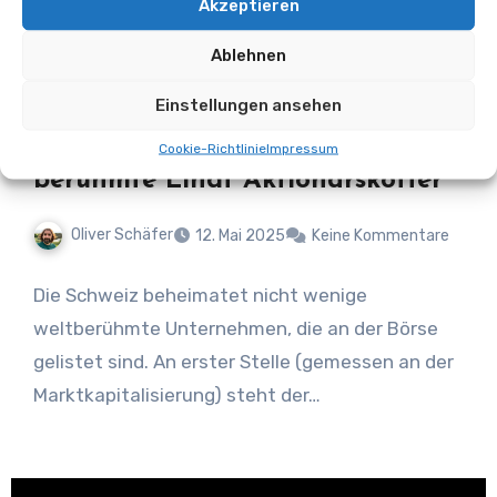
Akzeptieren
Ablehnen
Einstellungen ansehen
Kurioses & Spannendes
Magazin
Eine süße Belohnung: Der
Cookie-Richtlinie
Impressum
berühmte Lindt Aktionärskoffer
Oliver Schäfer
12. Mai 2025
Keine Kommentare
Die Schweiz beheimatet nicht wenige
weltberühmte Unternehmen, die an der Börse
gelistet sind. An erster Stelle (gemessen an der
Marktkapitalisierung) steht der…