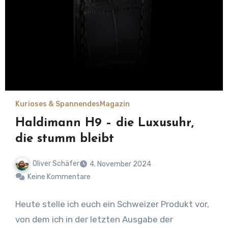
Kurioses & Spannendes
Magazin
Haldimann H9 – die Luxusuhr,
die stumm bleibt
Oliver Schäfer
4. November 2024
Keine Kommentare
Heute stelle ich euch ein Schweizer Produkt vor,
von dem ich in der letzten Ausgabe der