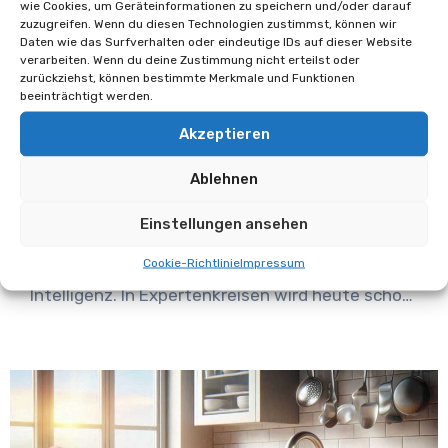
wie Cookies, um Geräteinformationen zu speichern und/oder darauf
Bücher
Testberichte
zuzugreifen. Wenn du diesen Technologien zustimmst, können wir
Rezension: Täuschend echt
Daten wie das Surfverhalten oder eindeutige IDs auf dieser Website
verarbeiten. Wenn du deine Zustimmung nicht erteilst oder
(Charles Lewinsky)
zurückziehst, können bestimmte Merkmale und Funktionen
beeinträchtigt werden.
Oliver Schäfer
11. November 2024
Akzeptieren
Keine Kommentare
Ablehnen
In seinem neuesten Roman widmet sich der
Einstellungen ansehen
Schweizer Bestseller-Autor Charles Lewinsky
einem brandaktuellen Thema: Künstliche
Cookie-Richtlinie
Impressum
Intelligenz. In Expertenkreisen wird heute schon
darüber…