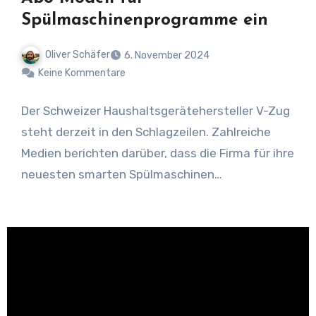
Spülmaschinenprogramme ein
Oliver Schäfer
6. November 2024
Keine Kommentare
Der Schweizer Haushaltsgerätehersteller V-Zug
steht derzeit in den Schlagzeilen. Zahlreiche
Medien berichten darüber, dass die Firma für ihre
neuesten smarten Spülmaschinen
Zusatzfunktionen…