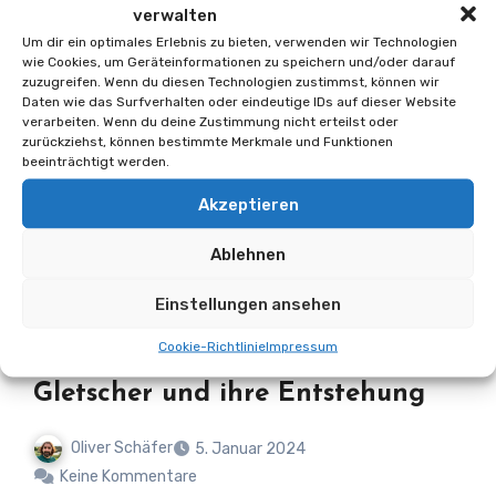
verwalten
Informationen
Um dir ein optimales Erlebnis zu bieten, verwenden wir Technologien
Bußgeldkatalog Schweiz 2024
wie Cookies, um Geräteinformationen zu speichern und/oder darauf
zuzugreifen. Wenn du diesen Technologien zustimmst, können wir
Daten wie das Surfverhalten oder eindeutige IDs auf dieser Website
Oliver Schäfer
2. März 2024
Keine Kommentare
verarbeiten. Wenn du deine Zustimmung nicht erteilst oder
zurückziehst, können bestimmte Merkmale und Funktionen
beeinträchtigt werden.
Jeder Autofahrer kennt das wahrscheinlich: Man
Akzeptieren
ist – aus welchem Grund auch immer – zu schnell
mit dem Auto unterwegs und plötzlich…
Ablehnen
Einstellungen ansehen
Cookie-Richtlinie
Impressum
Informationen
Gletscher und ihre Entstehung
Oliver Schäfer
5. Januar 2024
Keine Kommentare