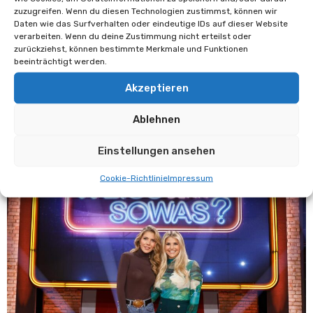
Keine Kommentare
zuzugreifen. Wenn du diesen Technologien zustimmst, können wir
Daten wie das Surfverhalten oder eindeutige IDs auf dieser Website
verarbeiten. Wenn du deine Zustimmung nicht erteilst oder
Im Dezember steigt das Achtelfinale des
zurückziehst, können bestimmte Merkmale und Funktionen
Schweizer Cups, und eine echte
beeinträchtigt werden.
Fußballgeschichte sorgt schon im Voraus für
Akzeptieren
Gesprächsstoff: Der FC Grand-Saconnex aus…
Ablehnen
Einstellungen ansehen
Cookie-Richtlinie
Impressum