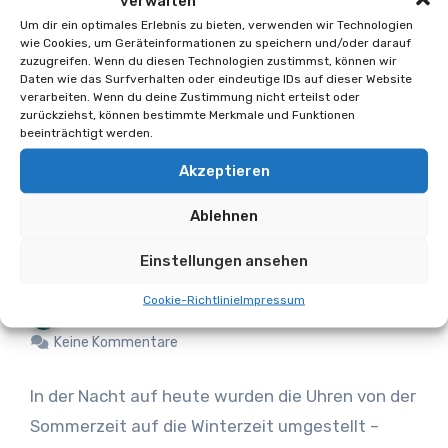
verwalten
Um dir ein optimales Erlebnis zu bieten, verwenden wir Technologien
wie Cookies, um Geräteinformationen zu speichern und/oder darauf
zuzugreifen. Wenn du diesen Technologien zustimmst, können wir
Daten wie das Surfverhalten oder eindeutige IDs auf dieser Website
verarbeiten. Wenn du deine Zustimmung nicht erteilst oder
zurückziehst, können bestimmte Merkmale und Funktionen
beeinträchtigt werden.
Kurioses & Spannendes
Magazin
Akzeptieren
Sommerzeit abgelehnt: Als die
Ablehnen
Schweiz 1980 zur Zeitinsel
Einstellungen ansehen
Europas wurde
Cookie-Richtlinie
Impressum
Oliver Schäfer
26. Oktober 2025
Keine Kommentare
In der Nacht auf heute wurden die Uhren von der
Sommerzeit auf die Winterzeit umgestellt –