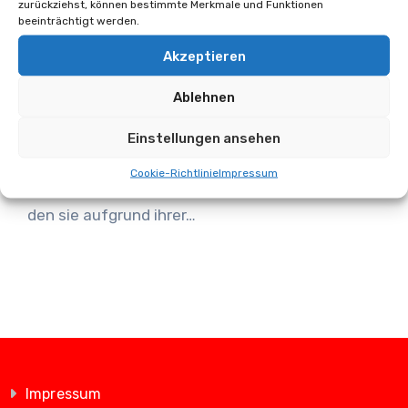
zurückziehst, können bestimmte Merkmale und Funktionen
restauriert Oldimerlokomotiven
beeinträchtigt werden.
Akzeptieren
Oliver Schäfer
1. Oktober 2025
Keine Kommentare
Ablehnen
Eisenbahnfans aus aller Welt kennen sie: Die
Einstellungen ansehen
Schweizer Lokomotiven der Baureihe Ge 6/6,
Cookie-Richtlinie
Impressum
bekannter unter ihrem Spitznamen „Krokodil“,
den sie aufgrund ihrer…
Impressum