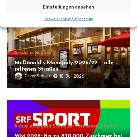
Einstellungen ansehen
Ähnlicher Beitrag
Cookie-Richtlinie
Impressum
Aktuelles
Magazin
McDonald’s Monopoly 2026/27 – alle
seltenen Straßen
Oliver Schäfer
18. Juli 2026
Aktuelles
Magazin
Schweizer Fernsehen & Radio
WM 2026: Bis zu 830.000 Zuschauer bei