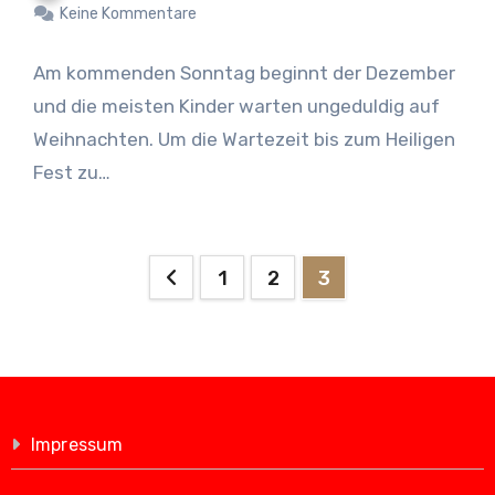
Keine Kommentare
Am kommenden Sonntag beginnt der Dezember
und die meisten Kinder warten ungeduldig auf
Weihnachten. Um die Wartezeit bis zum Heiligen
Fest zu…
Seitennummerierung
1
2
3
der
Beiträge
Impressum