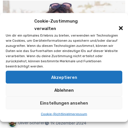
Cookie-Zustimmung
verwalten
Um dir ein optimales Erlebnis zu bieten, verwenden wir Technologien
wie Cookies, um Geräteinformationen zu speichern und/oder darauf
zuzugreifen. Wenn du diesen Technologien zustimmst, können wir
Daten wie das Surfverhalten oder eindeutige IDs auf dieser Website
verarbeiten. Wenn du deine Zustimmung nicht erteilst oder
zurückziehst, können bestimmte Merkmale und Funktionen
beeinträchtigt werden.
Akzeptieren
Magazin
Schweizer Fernsehen & Radio
Ablehnen
Susanne Brunner ist Journalistin
Einstellungen ansehen
des Jahres
Cookie-Richtlinie
Impressum
Oliver Schäfer
19. Dezember 2024