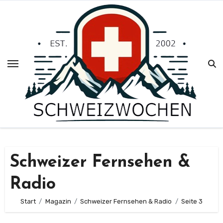
Zum
Inhalt
springen
Schweizer Fernsehen &
Radio
Start
Magazin
Schweizer Fernsehen & Radio
Seite 3