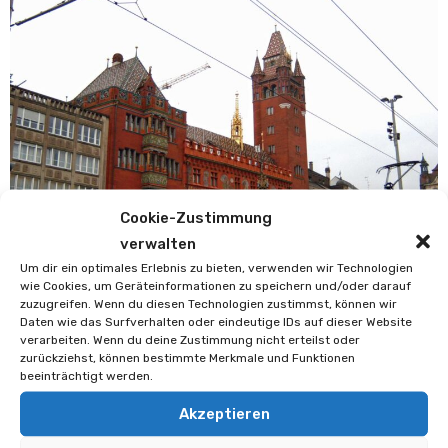
Cookie-Zustimmung
verwalten
Um dir ein optimales Erlebnis zu bieten, verwenden wir Technologien
wie Cookies, um Geräteinformationen zu speichern und/oder darauf
zuzugreifen. Wenn du diesen Technologien zustimmst, können wir
Daten wie das Surfverhalten oder eindeutige IDs auf dieser Website
Aktuelles
Magazin
verarbeiten. Wenn du deine Zustimmung nicht erteilst oder
zurückziehst, können bestimmte Merkmale und Funktionen
1000 Euro für eine Nacht:
beeinträchtigt werden.
Hotelpreise explodieren zum ESC
Akzeptieren
Oliver Schäfer
26. Oktober 2024